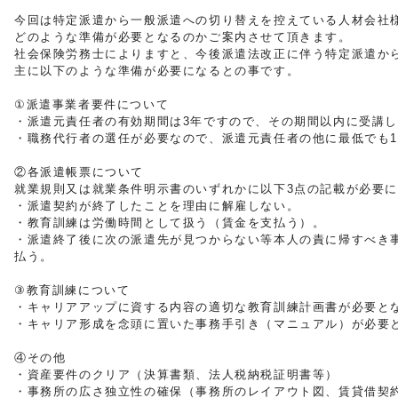
今回は特定派遣から一般派遣への切り替えを控えている人材会社様
どのような準備が必要となるのかご案内させて頂きます。

社会保険労務士によりますと、今後派遣法改正に伴う特定派遣か
主に以下のような準備が必要になるとの事です。
①派遣事業者要件について

・派遣元責任者の有効期間は3年ですので、その期間以内に受講し
・職務代行者の選任が必要なので、派遣元責任者の他に最低でも1
②各派遣帳票について

就業規則又は就業条件明示書のいずれかに以下3点の記載が必要に
・派遣契約が終了したことを理由に解雇しない。

・教育訓練は労働時間として扱う（賃金を支払う）。

・派遣終了後に次の派遣先が見つからない等本人の責に帰すべき
払う。

③教育訓練について

・キャリアアップに資する内容の適切な教育訓練計画書が必要とな
・キャリア形成を念頭に置いた事務手引き（マニュアル）が必要と
④その他

・資産要件のクリア（決算書類、法人税納税証明書等）

・事務所の広さ独立性の確保（事務所のレイアウト図、賃貸借契約