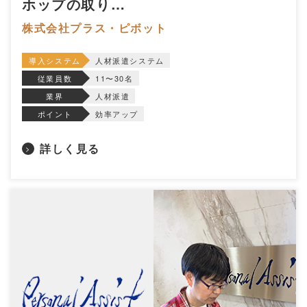
ホップの取り…
株式会社プラス・ピボット
導入システム
人材派遣システム
従業員数
11〜30名
業界
人材派遣
ポイント
効率アップ
詳しく見る
>